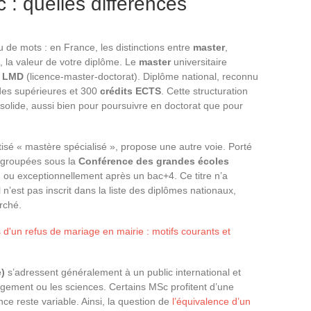
 : quelles différences
u de mots : en France, les distinctions entre
master
,
 la valeur de votre diplôme. Le
master
universitaire
e LMD
(licence-master-doctorat). Diplôme national, reconnu
tudes supérieures et 300
crédits ECTS
. Cette structuration
olide, aussi bien pour poursuivre en doctorat que pour
tisé « mastère spécialisé », propose une autre voie. Porté
regroupées sous la
Conférence des grandes écoles
+5, ou exceptionnellement après un bac+4. Ce titre n’a
il n’est pas inscrit dans la liste des diplômes nationaux,
rché.
d'un refus de mariage en mairie : motifs courants et
)
s’adressent généralement à un public international et
nagement ou les sciences. Certains MSc profitent d’une
ce reste variable. Ainsi, la question de
l’équivalence d’un