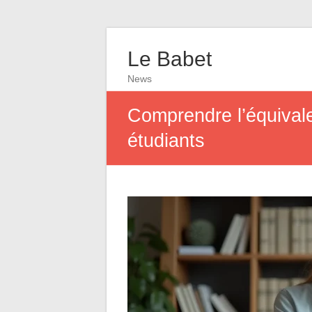
Le Babet
News
Comprendre l’équival
étudiants