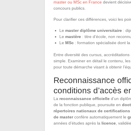
master ou MSc en France
devient décisive
concours publics.
Pour clarifier ces différences, voici les poi
Le
master diplôme universitaire
: di
Le
mastère
: titre d’école, non recon
Le
MSc
: formation spécialisée dont la
Entre diversité des cursus, accréditations
simple. Examiner en détail le contenu, les
pour toute démarche visant à obtenir l’é
Reconnaissance offic
conditions d’accès e
La
reconnaissance officielle
d’un diplôm
de la fonction publique, poursuite en
doct
répertoires nationaux de certification
de master
confère automatiquement le
g
années d’études après la
licence
, validé