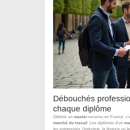
Débouchés professio
chaque diplôme
Obtenir un
master
reconnu en France, c’es
marché du travail
. Les diplômés d’un
ma
les entreprises, l’industrie, la finance ou