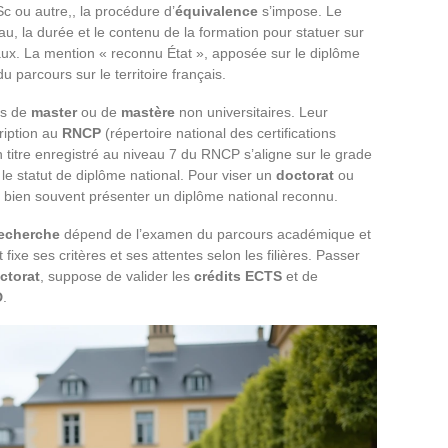
Sc ou autre,, la procédure d’
équivalence
s’impose. Le
, la durée et le contenu de la formation pour statuer sur
aux. La mention « reconnu État », apposée sur le diplôme
du parcours sur le territoire français.
es de
master
ou de
mastère
non universitaires. Leur
ription au
RNCP
(répertoire national des certifications
n titre enregistré au niveau 7 du RNCP s’aligne sur le grade
e statut de diplôme national. Pour viser un
doctorat
ou
ra bien souvent présenter un diplôme national reconnu.
echerche
dépend de l’examen du parcours académique et
xe ses critères et ses attentes selon les filières. Passer
ctorat
, suppose de valider les
crédits ECTS
et de
D
.