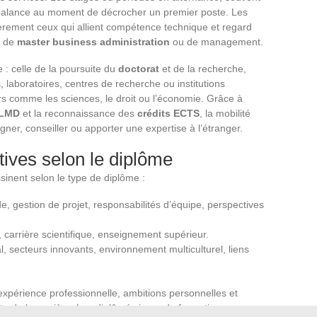
 balance au moment de décrocher un premier poste. Les
ièrement ceux qui allient compétence technique et regard
s de
master business administration
ou de management.
 : celle de la poursuite du
doctorat
et de la recherche,
s, laboratoires, centres de recherche ou institutions
rs comme les sciences, le droit ou l’économie. Grâce à
 LMD
et la reconnaissance des
crédits ECTS
, la mobilité
gner, conseiller ou apporter une expertise à l’étranger.
ives selon le diplôme
essinent selon le type de diplôme :
de, gestion de projet, responsabilités d’équipe, perspectives
 carrière scientifique, enseignement supérieur.
nal, secteurs innovants, environnement multiculturel, liens
expérience professionnelle, ambitions personnelles et
te de la carrière. Les diplômés issus de formations