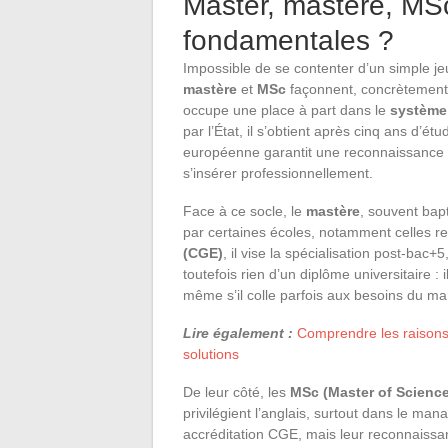
Master, mastère, MSc
fondamentales ?
Impossible de se contenter d’un simple je
mastère
et
MSc
façonnent, concrètement,
occupe une place à part dans le
systèm
par l’État, il s’obtient après cinq ans d’é
européenne garantit une reconnaissance s
s’insérer professionnellement.
Face à ce socle, le
mastère
, souvent bap
par certaines écoles, notamment celles 
(CGE)
, il vise la spécialisation post-bac
toutefois rien d’un diplôme universitaire : 
même s’il colle parfois aux besoins du ma
Lire également :
Comprendre les raisons 
solutions
De leur côté, les
MSc (Master of Science
privilégient l’anglais, surtout dans le ma
accréditation CGE, mais leur reconnaissan