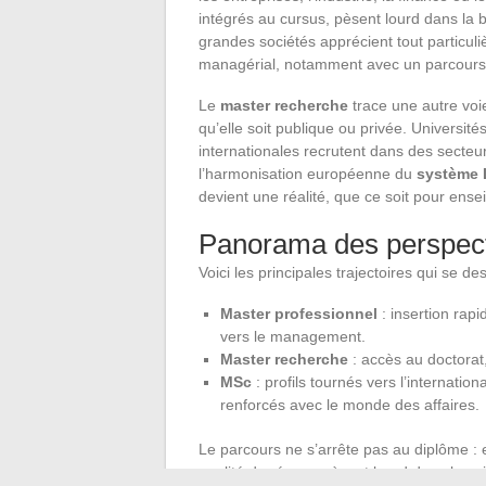
intégrés au cursus, pèsent lourd dans la
grandes sociétés apprécient tout particul
managérial, notamment avec un parcour
Le
master recherche
trace une autre voie
qu’elle soit publique ou privée. Université
internationales recrutent dans des secteu
l’harmonisation européenne du
système
devient une réalité, que ce soit pour ensei
Panorama des perspect
Voici les principales trajectoires qui se d
Master professionnel
: insertion rapi
vers le management.
Master recherche
: accès au doctorat,
MSc
: profils tournés vers l’internatio
renforcés avec le monde des affaires.
Le parcours ne s’arrête pas au diplôme : 
qualité du réseau pèsent lourd dans la sui