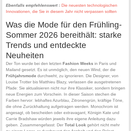
Ebenfalls empfehlenswert :
Die neuesten technologischen
Innovationen, die Sie in diesem Jahr nicht verpassen sollten
Was die Mode für den Frühling-
Sommer 2026 bereithält: starke
Trends und entdeckte
Neuheiten
Der Ton wurde bei den letzten
Fashion Weeks
in Paris und
Mailand gesetzt. Es ist unmöglich, den neuen Wind, der die
Frühjahrsmode
durchweht, zu ignorieren. Die Designer, von
Louise Trotter bis Matthieu Blazy, verlassen die ausgetretenen
Pfade: Sie aktualisieren nicht nur ihre Klassiker, sondern bringen
neue Energien zum Vorschein. In dieser Saison stechen die
Farben hervor: lebhaftes Azurblau, Zitronengrün, kräftige Töne,
die ohne Zurückhaltung aufgetragen werden. Monochrom ist
angesagt, ob bescheiden oder extravagant, Königin Kate und
Carrie Bradshaw würden jeweils ihre eigene Anleitung dazu
geben. Zusammengefasst: Der
Total Look
gehört nicht mehr
zu einem Lager, er durchquert den Asphalt und den Palast.