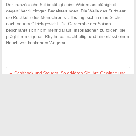
Der französische Stil bestätigt seine Widerstandsfähigkeit
gegenüber flüchtigen Begeisterungen. Die Welle des Surfwear,
die Rückkehr des Monochroms, alles fügt sich in eine Suche
nach neuem Gleichgewicht. Die Garderobe der Saison
beschränkt sich nicht mehr darauf, Inspirationen zu folgen, sie
prägt ihren eigenen Rhythmus, nachhaltig, und hinterlässt einen
Hauch von konkretem Wagemut.
←
Cashback und Steuern: So erklären Sie Ihre Gewinne und
vermeiden steuerliche Fallstricke
Wo finde ich einen zuverlässigen Service zur Reparatur
meines Küchenroboters?
→
Suchen