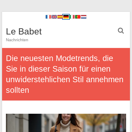
Le Babet
Nachrichten
Die neuesten Modetrends, die
Sie in dieser Saison für einen
unwiderstehlichen Stil annehmen
sollten