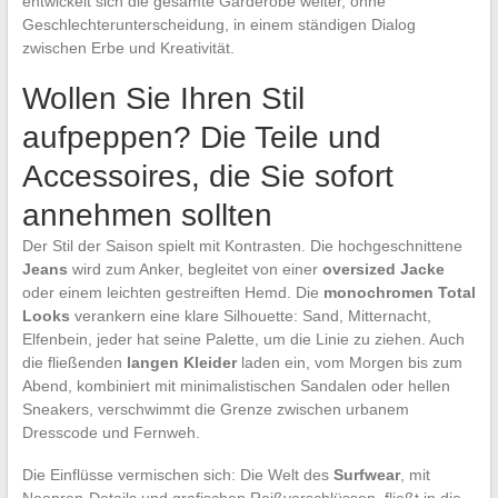
entwickelt sich die gesamte Garderobe weiter, ohne
Geschlechterunterscheidung, in einem ständigen Dialog
zwischen Erbe und Kreativität.
Wollen Sie Ihren Stil
aufpeppen? Die Teile und
Accessoires, die Sie sofort
annehmen sollten
Der Stil der Saison spielt mit Kontrasten. Die hochgeschnittene
Jeans
wird zum Anker, begleitet von einer
oversized Jacke
oder einem leichten gestreiften Hemd. Die
monochromen Total
Looks
verankern eine klare Silhouette: Sand, Mitternacht,
Elfenbein, jeder hat seine Palette, um die Linie zu ziehen. Auch
die fließenden
langen Kleider
laden ein, vom Morgen bis zum
Abend, kombiniert mit minimalistischen Sandalen oder hellen
Sneakers, verschwimmt die Grenze zwischen urbanem
Dresscode und Fernweh.
Die Einflüsse vermischen sich: Die Welt des
Surfwear
, mit
Neopren-Details und grafischen Reißverschlüssen, fließt in die