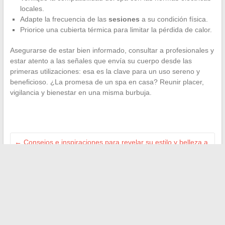
locales.
Adapte la frecuencia de las
sesiones
a su condición física.
Priorice una cubierta térmica para limitar la pérdida de calor.
Asegurarse de estar bien informado, consultar a profesionales y
estar atento a las señales que envía su cuerpo desde las
primeras utilizaciones: esa es la clave para un uso sereno y
beneficioso. ¿La promesa de un spa en casa? Reunir placer,
vigilancia y bienestar en una misma burbuja.
←
Consejos e inspiraciones para revelar su estilo y belleza a
diario
Guía completa para instalar Android TV en una Smart TV
fácilmente en casa
→
Buscar