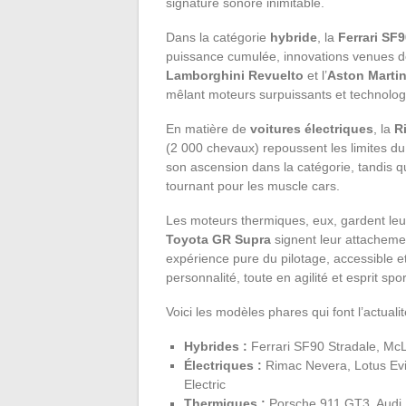
signature sonore inimitable.
Dans la catégorie
hybride
, la
Ferrari SF9
puissance cumulée, innovations venues de 
Lamborghini Revuelto
et l’
Aston Martin
mêlant moteurs surpuissants et technolog
En matière de
voitures électriques
, la
R
(2 000 chevaux) repoussent les limites 
son ascension dans la catégorie, tandis q
tournant pour les muscle cars.
Les moteurs thermiques, eux, gardent leur
Toyota GR Supra
signent leur attachemen
expérience pure du pilotage, accessible et 
personnalité, toute en agilité et esprit sport
Voici les modèles phares qui font l’actualit
Hybrides :
Ferrari SF90 Stradale, McL
Électriques :
Rimac Nevera, Lotus Evi
Electric
Thermiques :
Porsche 911 GT3, Audi 