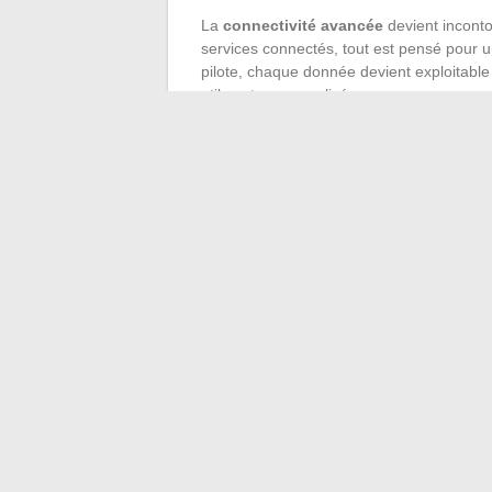
La
connectivité avancée
devient inconto
services connectés, tout est pensé pour un
pilote, chaque donnée devient exploitable 
utiles et personnalisées.
L’innovation dépasse la simple technique. 
crédit, paiement comptant), démocratisatio
l’occasion, tout concourt à redéfinir la pas
se mêle à la quête de plaisir, et chaque 
sur la route, le rugissement d’un V10, le s
pourraient bien coexister en toute harmonie
←
Comment se connecter à 192.168 ll ad
Astuces et ins