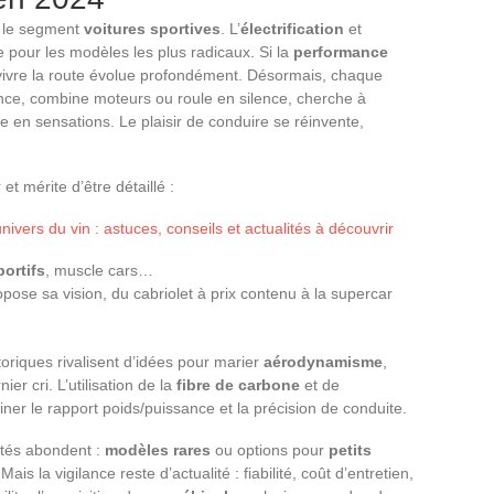
r le segment
voitures sportives
. L’
électrification
et
 pour les modèles les plus radicaux. Si la
performance
e vivre la route évolue profondément. Désormais, chaque
sence, combine moteurs ou roule en silence, cherche à
 en sensations. Le plaisir de conduire se réinvente,
et mérite d’être détaillé :
univers du vin : astuces, conseils et actualités à découvrir
ortifs
, muscle cars…
pose sa vision, du cabriolet à prix contenu à la supercar
oriques rivalisent d’idées pour marier
aérodynamisme
,
r cri. L’utilisation de la
fibre de carbone
et de
finer le rapport poids/puissance et la précision de conduite.
ités abondent :
modèles rares
ou options pour
petits
ais la vigilance reste d’actualité : fiabilité, coût d’entretien,