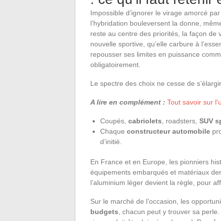
Impossible d’ignorer le virage amorcé pa
l’hybridation bouleversent la donne, même
reste au centre des priorités, la façon d
nouvelle sportive, qu’elle carbure à l’es
repousser ses limites en puissance comme
obligatoirement.
Le spectre des choix ne cesse de s’élargir 
A lire en complément :
Tout savoir sur l'
Coupés,
cabriolets
, roadsters,
SUV sp
Chaque
constructeur automobile
pro
d’initié.
En France et en Europe, les pionniers hist
équipements embarqués et matériaux dernie
l’aluminium léger devient la règle, pour af
Sur le marché de l’occasion, les opportun
budgets
, chacun peut y trouver sa perle. M