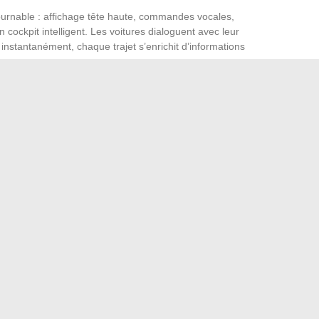
urnable : affichage tête haute, commandes vocales,
 cockpit intelligent. Les voitures dialoguent avec leur
instantanément, chaque trajet s’enrichit d’informations
Les attentes évoluent : financement flexible (leasing,
n de l’électrique ou de l’hybride sur le marché de
sion automobile. Le terrain de jeu s’élargit, la technologie
nouveau modèle réécrit la notion même de sportive. Demain,
ouffle d’un moteur électrique ou le sifflement d’un turbo
. Qui aurait parié là-dessus il y a dix ans ?
min pour paramétrer facilement sa box Internet
pirations pour révéler votre style et beauté au quotidien
→