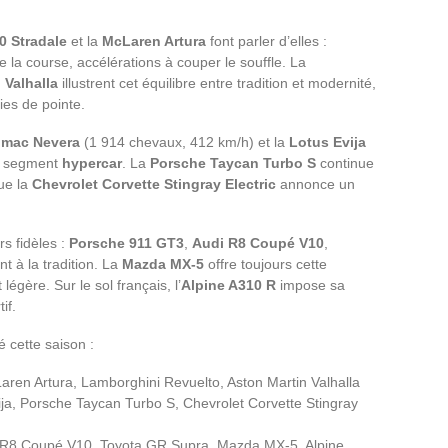
0 Stradale
et la
McLaren Artura
font parler d’elles :
la course, accélérations à couper le souffle. La
 Valhalla
illustrent cet équilibre entre tradition et modernité,
ies de pointe.
imac Nevera
(1 914 chevaux, 412 km/h) et la
Lotus Evija
du segment
hypercar
. La
Porsche Taycan Turbo S
continue
ue la
Chevrolet Corvette Stingray Electric
annonce un
s fidèles :
Porsche 911 GT3
,
Audi R8 Coupé V10
,
t à la tradition. La
Mazda MX-5
offre toujours cette
légère. Sur le sol français, l’
Alpine A310 R
impose sa
if.
é cette saison :
aren Artura, Lamborghini Revuelto, Aston Martin Valhalla
ja, Porsche Taycan Turbo S, Chevrolet Corvette Stingray
R8 Coupé V10, Toyota GR Supra, Mazda MX-5, Alpine