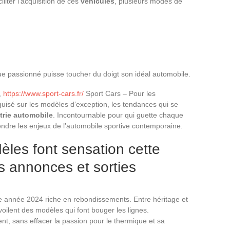
iliter l’acquisition de ces
véhicules
, plusieurs modes de
ue passionné puisse toucher du doigt son idéal automobile.
,
https://www.sport-cars.fr/
Sport Cars – Pour les
guisé sur les modèles d’exception, les tendances qui se
trie automobile
. Incontournable pour qui guette chaque
ndre les enjeux de l’automobile sportive contemporaine.
les font sensation cette
 annonces et sorties
e année 2024 riche en rebondissements. Entre héritage et
voilent des modèles qui font bouger les lignes.
nt, sans effacer la passion pour le thermique et sa