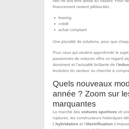
rien ne doit être laissé au hasard. Pour fac
financement restent plébiscités :
leasing
crédit
achat comptant
Une pluralité de solutions, pour que chaq
Pour ceux qui veulent approfondir le sujet
passionnés de voitures offre un regard ai
dessinent et l’actualité brûlante de l’
indus
évolution du secteur ou cherche à compre
Quels nouveaux modè
année ? Zoom sur les
marquantes
Le marché des
voitures sportives
vit un
ruptures, les constructeurs historiques dé
L’
hybridation
et l’
électrification
s’impose