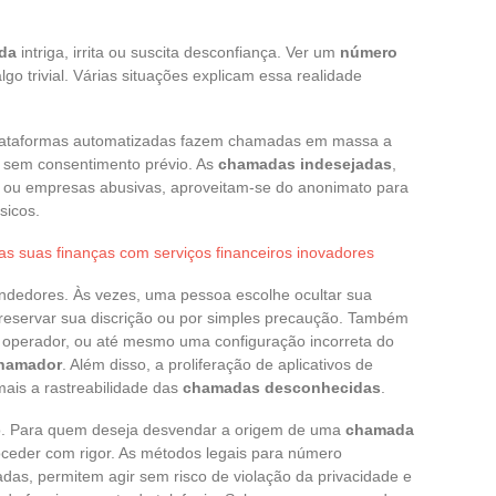
da
intriga, irrita ou suscita desconfiança. Ver um
número
lgo trivial. Várias situações explicam essa realidade
plataformas automatizadas fazem chamadas em massa a
s sem consentimento prévio. As
chamadas indesejadas
,
os ou empresas abusivas, aproveitam-se do anonimato para
sicos.
as suas finanças com serviços financeiros inovadores
vendedores. Às vezes, uma pessoa escolhe ocultar sua
reservar sua discrição ou por simples precaução. Também
 operador, ou até mesmo uma configuração incorreta do
hamador
. Além disso, a proliferação de aplicativos de
ais a rastreabilidade das
chamadas desconhecidas
.
do. Para quem deseja desvendar a origem de uma
chamada
roceder com rigor. As métodos legais para número
das, permitem agir sem risco de violação da privacidade e