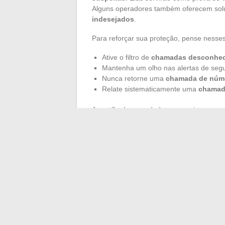
Alguns operadores também oferecem solu
indesejados
.
Para reforçar sua proteção, pense nesses
Ative o filtro de
chamadas desconhec
Mantenha um olho nas alertas de seg
Nunca retorne uma
chamada de núm
Relate sistematicamente uma
chamad
A gestão de seus dados pessoais merece 
telefone
nas redes sociais ou em sites a
desconhecido
é uma oportunidade para 
explorada, nem para os vendedores nem 
Na próxima vez que seu telefone exibir u
prudência, método e soluções legais, é 
ao desespero ou à preocupação.