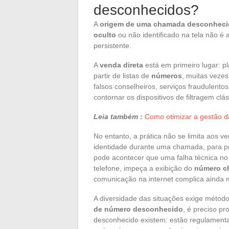
desconhecidos?
A
origem de uma chamada desconheci
oculto
ou não identificado na tela não é a
persistente.
A
venda direta
está em primeiro lugar: 
partir de listas de
números
, muitas veze
falsos conselheiros, serviços fraudulent
contornar os dispositivos de filtragem clás
Leia também :
Como otimizar a gestão d
No entanto, a prática não se limita aos 
identidade durante uma chamada, para p
pode acontecer que uma falha técnica no
telefone, impeça a exibição do
número c
comunicação na internet complica ainda m
A diversidade das situações exige méto
de número desconhecido
, é preciso p
desconhecido existem: estão regulamenta