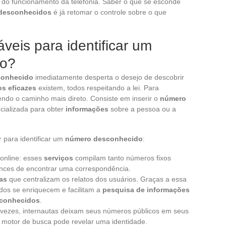
do funcionamento da telefonia. Saber o que se esconde
desconhecidos
é já retomar o controle sobre o que
veis para identificar um
do?
conhecido
imediatamente desperta o desejo de descobrir
s eficazes
existem, todos respeitando a lei. Para
ndo o caminho mais direto. Consiste em inserir o
número
ializada para obter
informações
sobre a pessoa ou a
r para identificar um
número desconhecido
:
 online: esses
serviços
compilam tanto números fixos
nces de encontrar uma correspondência.
as
que centralizam os relatos dos usuários. Graças a essa
ados se enriquecem e facilitam a
pesquisa de informações
conhecidos
.
 vezes, internautas deixam seus números públicos em seus
 motor de busca pode revelar uma identidade.