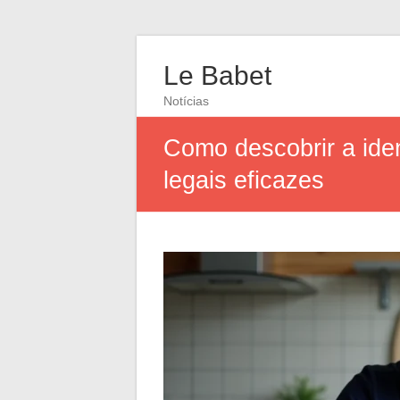
Le Babet
Notícias
Como descobrir a id
legais eficazes