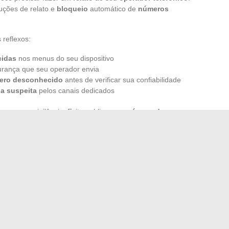
ções de relato e
bloqueio
automático de
números
 reflexos:
idas
nos menus do seu dispositivo
urança que seu operador envia
ero desconhecido
antes de verificar sua confiabilidade
a suspeita
pelos canais dedicados
a mesma vigilância. Evite publicar seu
número de
cessíveis a todos. Cada
chamada de número
permanecer alerta: não deixe nenhuma brecha para ser
para os fraudadores.
m número oculto, você saberá como reagir. Entre
possível manter o controle sobre suas chamadas, sem ceder