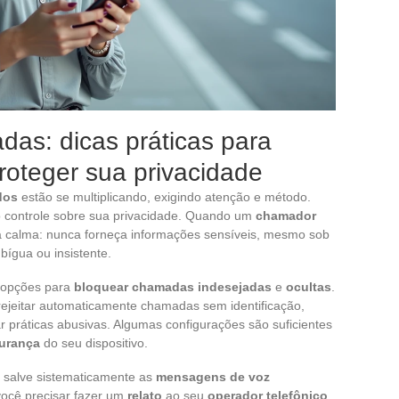
das: dicas práticas para
proteger sua privacidade
dos
estão se multiplicando, exigindo atenção e método.
o controle sobre sua privacidade. Quando um
chamador
 calma: nunca forneça informações sensíveis, mesmo sob
ígua ou insistente.
opções para
bloquear chamadas indesejadas
e
ocultas
.
 rejeitar automaticamente chamadas sem identificação,
r práticas abusivas. Algumas configurações são suficientes
urança
do seu dispositivo.
, salve sistematicamente as
mensagens de voz
você precisar fazer um
relato
ao seu
operador telefônico
.