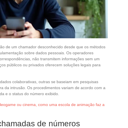
icação de um chamador desconhecido desde que os métodos
regulamentação sobre dados pessoais. Os operadores
 correspondências, não transmitem informações sem um
viços públicos ou privados oferecem soluções legais para
dados colaborativas, outras se baseiam em pesquisas
ira da intrusão. Os procedimentos variam de acordo com a
ada e o status do número exibido.
ideogame ou cinema, como uma escola de animação faz a
 chamadas de números