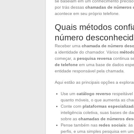
se baseiam em um conhecimento preciso 
por trás dessas
chamadas de números 
acontece em seu próprio telefone.
Quais métodos confiá
número desconheci
Receber uma
chamada de número des
a identidade do chamador. Vários
método
começar, a
pesquisa reversa
continua se
de telefone
em uma base de dados espec
entidade responsável pela chamada.
Aqui estão as principais opções a explora
Use um
catálogo reverso
respeitável
quanto móveis, o que aumenta as cha
Conte com
plataformas especializad
inteligência coletiva, suas bases de d
sobre as
chamadas de números des
Pense também nas
redes sociais
: às
perfis, e uma simples pesquisa em um