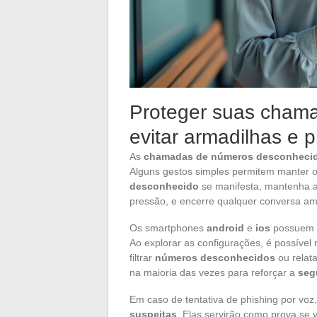
Proteger suas chama
evitar armadilhas e 
As
chamadas de números desconheci
Alguns gestos simples permitem manter 
desconhecido
se manifesta, mantenha a
pressão, e encerre qualquer conversa amb
Os smartphones
android
e
ios
possuem 
Ao explorar as configurações, é possível
filtrar
números desconhecidos
ou relata
na maioria das vezes para reforçar a
seg
Em caso de tentativa de phishing por voz
suspeitas
. Elas servirão como prova se 