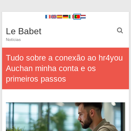
Le Babet
Notícias
Tudo sobre a conexão ao hr4you
Auchan minha conta e os
primeiros passos