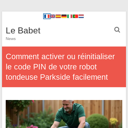
Le Babet
News
Comment activer ou réinitialiser
le code PIN de votre robot
tondeuse Parkside facilement