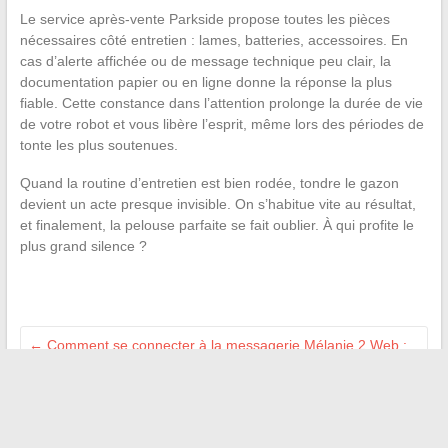
Le service après-vente Parkside propose toutes les pièces
nécessaires côté entretien : lames, batteries, accessoires. En
cas d’alerte affichée ou de message technique peu clair, la
documentation papier ou en ligne donne la réponse la plus
fiable. Cette constance dans l’attention prolonge la durée de vie
de votre robot et vous libère l’esprit, même lors des périodes de
tonte les plus soutenues.
Quand la routine d’entretien est bien rodée, tondre le gazon
devient un acte presque invisible. On s’habitue vite au résultat,
et finalement, la pelouse parfaite se fait oublier. À qui profite le
plus grand silence ?
←
Comment se connecter à la messagerie Mélanie 2 Web :
guide pratique pour les utilisateurs
Les étapes clés pour réaliser un lit en portefeuille digne d’un
hôtel
→