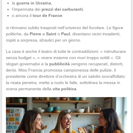
la
guerra in Ucraina
,
l’impennata dei
prezzi dei carburanti
,
o ancora il
tour de France
si ritrovano subito trasposti nell’universo del focolare. Le figure
politiche, da
Pierre
a
Saint
o
Paul
, diventano vicini invadenti,
ospiti a sorpresa, idraulici per un giorno.
La casa è anche il teatro di tutte le contraddizioni: « ristrutturare
senza budget », « vivere insieme con muri troppo sottili ». Gli
slogan governativi e la
pubblicità
vengono recuperati, distorti,
derisi. Miss Francia promossa campionessa delle pulizie, il
presidente come direttore d’orchestra di un salotto sovraffollato:
la risata penetra, mette a nudo le falle, sottolinea la messa in
scena permanente della
vita politica
.