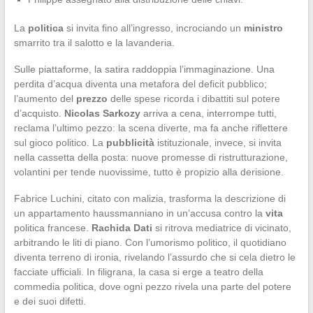
La
politica
si invita fino all’ingresso, incrociando un
ministro
smarrito tra il salotto e la lavanderia.
Sulle piattaforme, la satira raddoppia l’immaginazione. Una
perdita d’acqua diventa una metafora del deficit pubblico;
l’aumento del
prezzo
delle spese ricorda i dibattiti sul potere
d’acquisto.
Nicolas Sarkozy
arriva a cena, interrompe tutti,
reclama l’ultimo pezzo: la scena diverte, ma fa anche riflettere
sul gioco politico. La
pubblicità
istituzionale, invece, si invita
nella cassetta della posta: nuove promesse di ristrutturazione,
volantini per tende nuovissime, tutto è propizio alla derisione.
Fabrice Luchini, citato con malizia, trasforma la descrizione di
un appartamento haussmanniano in un’accusa contro la
vita
politica francese.
Rachida Dati
si ritrova mediatrice di vicinato,
arbitrando le liti di piano. Con l’umorismo politico, il quotidiano
diventa terreno di ironia, rivelando l’assurdo che si cela dietro le
facciate ufficiali. In filigrana, la casa si erge a teatro della
commedia politica, dove ogni pezzo rivela una parte del potere
e dei suoi difetti.