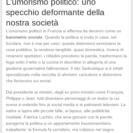
L’umorismo politico: uno
specchio deformante della
nostra società
L’umorismo politico in Francia si afferma da decenni come un
barometro sociale
. Quando la politica si invita in casa, nel
focolare, non è mai per caso: queste distorsioni avvicinano la
cosa pubblica, la rendono tangibile, quasi domestica. Invece di
rimanere spettatori, i cittadini prendono la parola, trasformano la
fuga sotto il tetto o la cucina in disordine in allegoria di una
gestione governativa fallimentare. Il sito Sarkostique si è infatti
specializzato nella raccolta di aforismi, caricature e distorsioni
che fioriscono sui social.
Dal presidente ai ministri, dagli ex primi ministri come François,
Philippe o Jean, tutti diventano personaggi di un teatro la cui
scena si estende fino ai social media e ai palinsesti televisivi. La
satira si ispira alle piccole falle, ai lapsus, alle pubblicità
rivisitate. Fabrice Luchini, che ama giocare con le parole,
paragona la politica a un appartamento haussmanniano
traballante: la formula fa sorridere, ma colpisce nel segno.