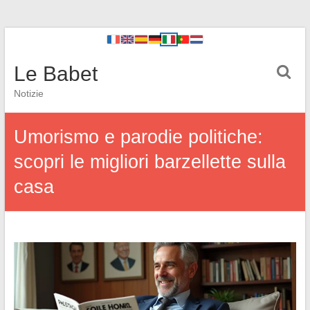
Le Babet
Notizie
Umorismo e parodie politiche:
scopri le migliori barzellette sulla
casa