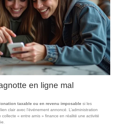
agnotte en ligne mal
 donation taxable ou en revenu imposable
si les
lien clair avec l’événement annoncé. L’administration
 collecte « entre amis » finance en réalité une activité
ée.