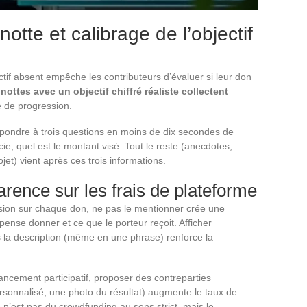
otte et calibrage de l’objectif
ctif absent empêche les contributeurs d’évaluer si leur don
nottes avec un objectif chiffré réaliste collectent
 de progression.
 répondre à trois questions en moins de dix secondes de
icie, quel est le montant visé. Tout le reste (anecdotes,
jet) vient après ces trois informations.
arence sur les frais de plateforme
ion sur chaque don, ne pas le mentionner crée une
ense donner et ce que le porteur reçoit. Afficher
la description (même en une phrase) renforce la
nancement participatif, proposer des contreparties
sonnalisé, une photo du résultat) augmente le taux de
 n’est pas du crowdfunding au sens strict, mais le