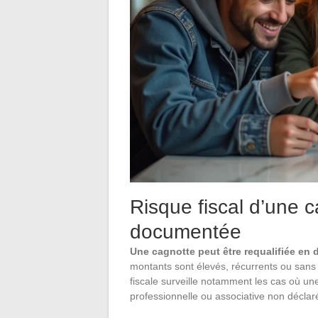
Risque fiscal d’une c
documentée
Une cagnotte peut être requalifiée en
montants sont élevés, récurrents ou sans 
fiscale surveille notamment les cas où une
professionnelle ou associative non déclar