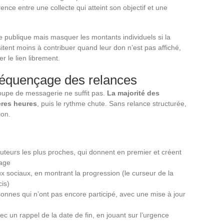
rence entre une collecte qui atteint son objectif et une
te publique mais masquer les montants individuels si la
itent moins à contribuer quand leur don n’est pas affiché,
r le lien librement.
 séquençage des relances
roupe de messagerie ne suffit pas.
La majorité des
ères heures
, puis le rythme chute. Sans relance structurée,
ion.
buteurs les plus proches, qui donnent en premier et créent
page
ux sociaux, en montrant la progression (le curseur de la
cis)
rsonnes qui n’ont pas encore participé, avec une mise à jour
c un rappel de la date de fin, en jouant sur l’urgence