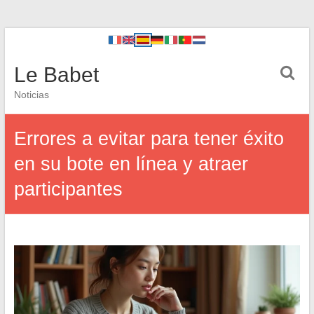
Le Babet
Noticias
Errores a evitar para tener éxito
en su bote en línea y atraer
participantes