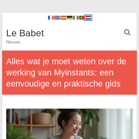
Le Babet
Nieuws
Alles wat je moet weten over de
werking van Myinstants: een
eenvoudige en praktische gids