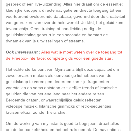
gesprek of een live-uitzending. Alles hier draait om de essentie:
kleurrijke knoppen, directe navigatie en directe toegang tot een
voortdurend evoluerende database, gevormd door de creativiteit
van gebruikers van over de hele wereld. Je klikt, het geluid komt
tevoorschijn. Geen training of handleiding nodig: de
geluidsinrichting gebeurt in een seconde en herstart de
dynamiek van je uitwisselingen of streams.
Ook interessant :
Alles wat je moet weten over de toegang tot
de Freebox-interface: complete gids voor een goede start
Het echte sterke punt van Myinstants blijft deze capaciteit om
zowel ervaren makers als eenvoudige liefhebbers van de
geluidsknop te verenigen. Iedereen kan zijn fragmenten
voorstellen en soms ontstaan er tijdelijke trends of iconische
geluiden die van het ene land naar het andere reizen.
Beroemde citaten, onwaarschijnlijke geluidseffecten,
videospelmuziek, hilarische gimmicks of retro-sequenties
kruisen elkaar zonder hiërarchie.
Om de werking van myinstants goed te begrijpen, draait alles
om de toegankelijkheid en het gebruiksgemak. De navigatie is