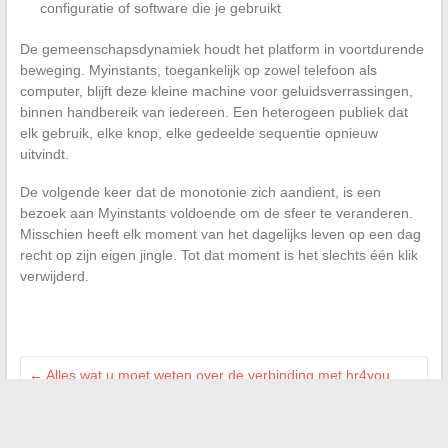
configuratie of software die je gebruikt
De gemeenschapsdynamiek houdt het platform in voortdurende
beweging. Myinstants, toegankelijk op zowel telefoon als
computer, blijft deze kleine machine voor geluidsverrassingen,
binnen handbereik van iedereen. Een heterogeen publiek dat
elk gebruik, elke knop, elke gedeelde sequentie opnieuw
uitvindt.
De volgende keer dat de monotonie zich aandient, is een
bezoek aan Myinstants voldoende om de sfeer te veranderen.
Misschien heeft elk moment van het dagelijks leven op een dag
recht op zijn eigen jingle. Tot dat moment is het slechts één klik
verwijderd.
←
Alles wat u moet weten over de verbinding met hr4you
Auchan mijn account en de eerste stappen
Humor en politieke parodie: ontdek de beste grappen rond