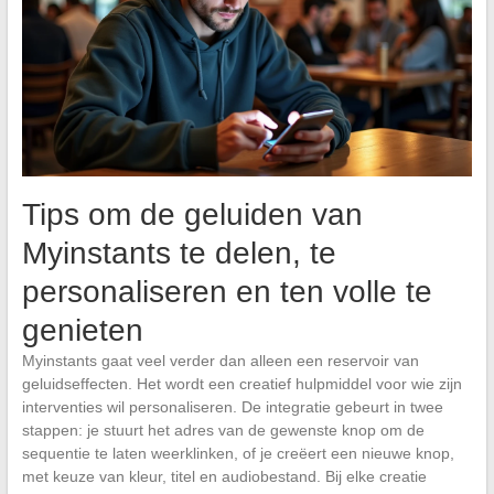
Tips om de geluiden van
Myinstants te delen, te
personaliseren en ten volle te
genieten
Myinstants gaat veel verder dan alleen een reservoir van
geluidseffecten. Het wordt een creatief hulpmiddel voor wie zijn
interventies wil personaliseren. De integratie gebeurt in twee
stappen: je stuurt het adres van de gewenste knop om de
sequentie te laten weerklinken, of je creëert een nieuwe knop,
met keuze van kleur, titel en audiobestand. Bij elke creatie