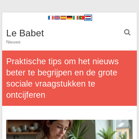
Le Babet
Nieuws
Praktische tips om het nieuws
beter te begrijpen en de grote
sociale vraagstukken te
ontcijferen