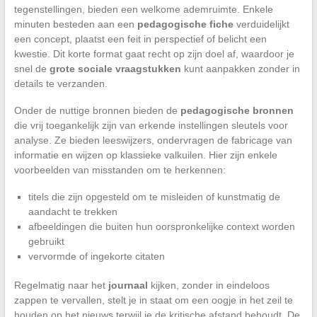
tegenstellingen, bieden een welkome ademruimte. Enkele
minuten besteden aan een
pedagogische fiche
verduidelijkt
een concept, plaatst een feit in perspectief of belicht een
kwestie. Dit korte format gaat recht op zijn doel af, waardoor je
snel de
grote sociale vraagstukken
kunt aanpakken zonder in
details te verzanden.
Onder de nuttige bronnen bieden de
pedagogische bronnen
die vrij toegankelijk zijn van erkende instellingen sleutels voor
analyse. Ze bieden leeswijzers, ondervragen de fabricage van
informatie en wijzen op klassieke valkuilen. Hier zijn enkele
voorbeelden van misstanden om te herkennen:
titels die zijn opgesteld om te misleiden of kunstmatig de
aandacht te trekken
afbeeldingen die buiten hun oorspronkelijke context worden
gebruikt
vervormde of ingekorte citaten
Regelmatig naar het
journaal
kijken, zonder in eindeloos
zappen te vervallen, stelt je in staat om een oogje in het zeil te
houden op het nieuws terwijl je de kritische afstand behoudt. De