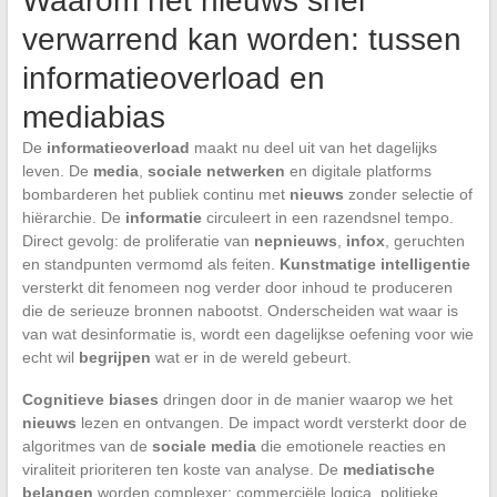
Waarom het nieuws snel
verwarrend kan worden: tussen
informatieoverload en
mediabias
De
informatieoverload
maakt nu deel uit van het dagelijks
leven. De
media
,
sociale netwerken
en digitale platforms
bombarderen het publiek continu met
nieuws
zonder selectie of
hiërarchie. De
informatie
circuleert in een razendsnel tempo.
Direct gevolg: de proliferatie van
nepnieuws
,
infox
, geruchten
en standpunten vermomd als feiten.
Kunstmatige intelligentie
versterkt dit fenomeen nog verder door inhoud te produceren
die de serieuze bronnen nabootst. Onderscheiden wat waar is
van wat desinformatie is, wordt een dagelijkse oefening voor wie
echt wil
begrijpen
wat er in de wereld gebeurt.
Cognitieve biases
dringen door in de manier waarop we het
nieuws
lezen en ontvangen. De impact wordt versterkt door de
algoritmes van de
sociale media
die emotionele reacties en
viraliteit prioriteren ten koste van analyse. De
mediatische
belangen
worden complexer: commerciële logica, politieke