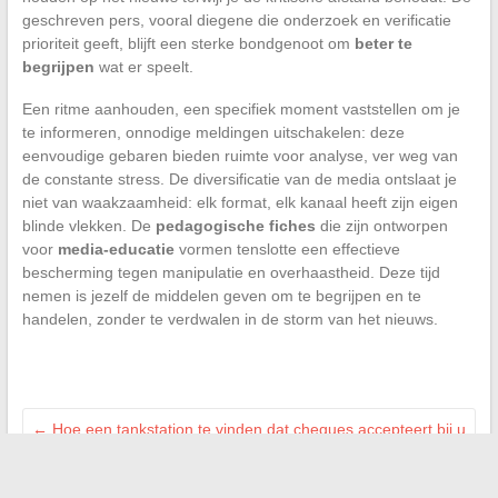
geschreven pers, vooral diegene die onderzoek en verificatie
prioriteit geeft, blijft een sterke bondgenoot om
beter te
begrijpen
wat er speelt.
Een ritme aanhouden, een specifiek moment vaststellen om je
te informeren, onnodige meldingen uitschakelen: deze
eenvoudige gebaren bieden ruimte voor analyse, ver weg van
de constante stress. De diversificatie van de media ontslaat je
niet van waakzaamheid: elk format, elk kanaal heeft zijn eigen
blinde vlekken. De
pedagogische fiches
die zijn ontworpen
voor
media-educatie
vormen tenslotte een effectieve
bescherming tegen manipulatie en overhaastheid. Deze tijd
nemen is jezelf de middelen geven om te begrijpen en te
handelen, zonder te verdwalen in de storm van het nieuws.
←
Hoe een tankstation te vinden dat cheques accepteert bij u
in de buurt
Ontdek de identiteit van een onbekende beller met effectieve