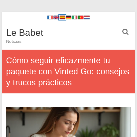
Le Babet
Noticias
Cómo seguir eficazmente tu
paquete con Vinted Go: consejos
y trucos prácticos