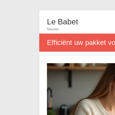
Le Babet
Nieuws
Efficiënt uw pakket v