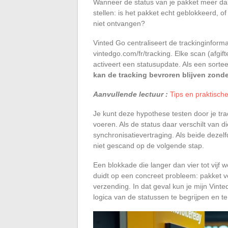
Wanneer de status van je pakket meer dan 4
stellen: is het pakket echt geblokkeerd, 
niet ontvangen?
Vinted Go centraliseert de trackinginform
vintedgo.com/fr/tracking. Elke scan (afgif
activeert een statusupdate. Als een sorte
kan de tracking bevroren blijven zond
Aanvullende lectuur :
Tips en praktisch
Je kunt deze hypothese testen door je tr
voeren. Als de status daar verschilt van d
synchronisatievertraging. Als beide dezelf
niet gescand op de volgende stap.
Een blokkade die langer dan vier tot vij
duidt op een concreet probleem: pakket ver
verzending. In dat geval kun je mijn Vint
logica van de statussen te begrijpen en 