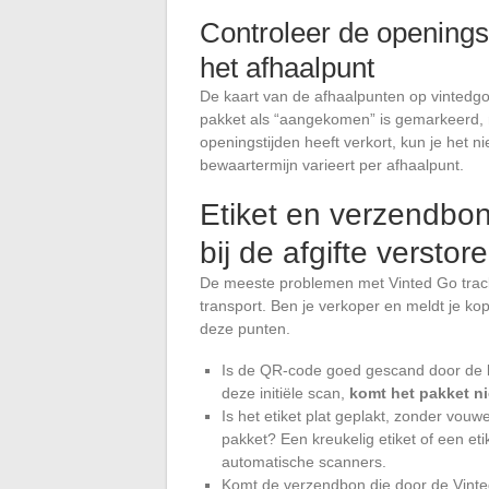
Controleer de openings
het afhaalpunt
De kaart van de afhaalpunten op vintedgo.c
pakket als “aangekomen” is gemarkeerd, m
openingstijden heeft verkort, kun je het n
bewaartermijn varieert per afhaalpunt.
Etiket en verzendbon:
bij de afgifte verstor
De meeste problemen met Vinted Go tracki
transport. Ben je verkoper en meldt je kop
deze punten.
Is de QR-code goed gescand door de l
deze initiële scan,
komt het pakket ni
Is het etiket plat geplakt, zonder vouw
pakket? Een kreukelig etiket of een et
automatische scanners.
Komt de verzendbon die door de Vinted