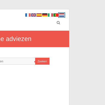
he adviezen
Zoeken