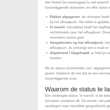
Het Vinted Go trackingpad is niet beperkt 
tussenliggende statussen, en elke status 
Pakket afgegeven
: de verkoper heef
bij het afhaalpunt. Het etiket is geplak
In transit
: het pakket heeft het afgift
rechtstreeks naar het afhaalpunt. Dez
meerdere centra gaat.
Aangekomen op het afhaalpunt
: he
afhaalpunt. Je ontvangt een e-mail e
Afgeleverd / Opgehaald
: je hebt je 
handen.
Als de status rechtstreeks van “afgegeven
geven, betekent dit niet dat er een anoma
tussenliggende scan.
Waarom de status te lang
Een verlengde status “in transit” is de 
oorzaken verklaren dit. De eerste: het p
zendingen naar hetzelfde geografische g