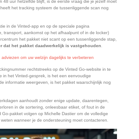
8 uur hetzelfde blijft, is de eerste vraag die je jezelf moet
of heeft het tracking systeem de tussenliggende scan nog
atie in de Vinted-app en op de speciale pagina
te, transport, aankomst op het afhaalpunt of in de locker)
ercentrum het pakket niet scant op een tussenliggende stap,
er dat het pakket daadwerkelijk is vastgehouden
.
e adviezen om uw welzijn dagelijks te verbeteren
ackingnummer rechtstreeks op de Vinted Go-website in te
ie in het Vinted-gesprek, is het een eenvoudige
de informatie weergeven, is het pakket waarschijnlijk nog
f werkdagen aanhoudt zonder enige update, daarentegen,
loren in de sortering, onleesbaar etiket, of fout in de
ed Go-pakket volgen op Michelle Dastier om de volledige
te weten wanneer je de ondersteuning moet contacteren.