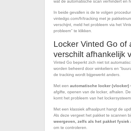
wat de automatische scan verhindert en h
In beide gevallen is de te volgen procedur
vintedgo.com/fr/tracking met je pakketn
verschijnt, meld het probleem via het Vin
probleem” te klikken.
Locker Vinted Go of 
verschilt afhankelij
Vinted Go beperkt zich niet tot automatis
worden beheerd door winkeliers en “buu
de tracking wordt bijgewerkt anders.
Met een
automatische locker (vlocker)
afgifte, openen van de locker, afhalen. De 
komt het probleem van het lockersysteem,
Met een klassiek afhaalpunt hangt de upda
Als deze vergeet het pakket te scannen b
weergeven, zelfs als het pakket fysiek
om te controleren.