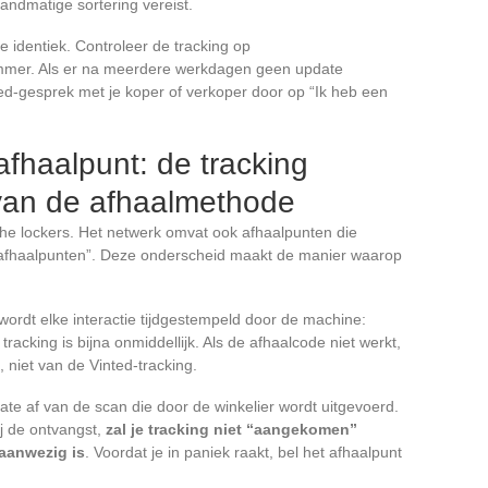
andmatige sortering vereist.
e identiek. Controleer de tracking op
ummer. Als er na meerdere werkdagen geen update
ted-gesprek met je koper of verkoper door op “Ik heb een
afhaalpunt: de tracking
k van de afhaalmethode
che lockers. Het netwerk omvat ook afhaalpunten die
rafhaalpunten”. Deze onderscheid maakt de manier waarop
wordt elke interactie tijdgestempeld door de machine:
tracking is bijna onmiddellijk. Als de afhaalcode niet werkt,
 niet van de Vinted-tracking.
te af van de scan die door de winkelier wordt uitgevoerd.
ij de ontvangst,
zal je tracking niet “aangekomen”
 aanwezig is
. Voordat je in paniek raakt, bel het afhaalpunt