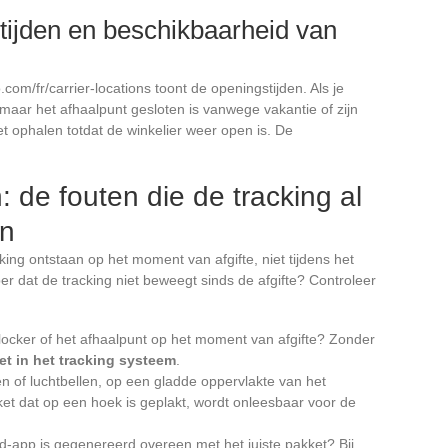
tijden en beschikbaarheid van
om/fr/carrier-locations toont de openingstijden. Als je
aar het afhaalpunt gesloten is vanwege vakantie of zijn
iet ophalen totdat de winkelier weer open is. De
 de fouten die de tracking al
en
ng ontstaan op het moment van afgifte, niet tijdens het
er dat de tracking niet beweegt sinds de afgifte? Controleer
ocker of het afhaalpunt op het moment van afgifte? Zonder
et in het tracking systeem
.
en of luchtbellen, op een gladde oppervlakte van het
iket dat op een hoek is geplakt, wordt onleesbaar voor de
-app is gegenereerd overeen met het juiste pakket? Bij