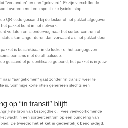
tot “verzonden” en dan “geleverd”. Er zijn verschillende
komt overeen met een specifieke fysieke stap.
t de QR-code gescand bij de locker of het pakket afgegeven
t, het pakket komt in het netwerk.
epunt verlaten en is onderweg naar het sorteercentrum of
e status kan langer duren dan verwacht als het pakket door
t pakket is beschikbaar in de locker of het aangegeven
n soms een sms met de afhaalcode.
code gescand of je identificatie getoond, het pakket is in jouw
” naar “aangekomen” gaat zonder “in transit” weer te
lie is. Sommige korte ritten genereren slechts één
 op “in transit” blijft
belangrijkste bron van bezorgdheid. Twee veelvoorkomende
akket wacht in een sorteercentrum op een bundeling van
ebied. De tweede:
het etiket is gedeeltelijk beschadigd
,