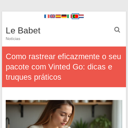
Le Babet
Notícias
Como rastrear eficazmente o seu
pacote com Vinted Go: dicas e
truques práticos