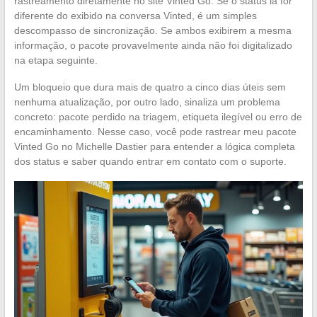
rastreamento diretamente no site Vinted Go. Se o status lá for
diferente do exibido na conversa Vinted, é um simples
descompasso de sincronização. Se ambos exibirem a mesma
informação, o pacote provavelmente ainda não foi digitalizado
na etapa seguinte.
Um bloqueio que dura mais de quatro a cinco dias úteis sem
nenhuma atualização, por outro lado, sinaliza um problema
concreto: pacote perdido na triagem, etiqueta ilegível ou erro de
encaminhamento. Nesse caso, você pode rastrear meu pacote
Vinted Go no Michelle Dastier para entender a lógica completa
dos status e saber quando entrar em contato com o suporte.