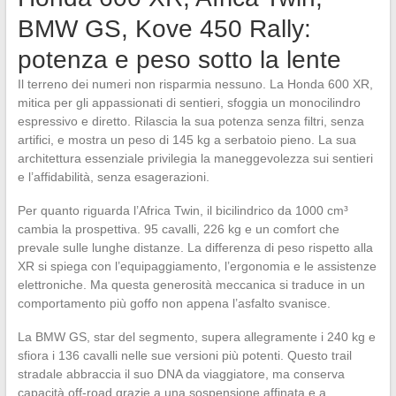
BMW GS, Kove 450 Rally:
potenza e peso sotto la lente
Il terreno dei numeri non risparmia nessuno. La Honda 600 XR,
mitica per gli appassionati di sentieri, sfoggia un monocilindro
espressivo e diretto. Rilascia la sua potenza senza filtri, senza
artifici, e mostra un peso di 145 kg a serbatoio pieno. La sua
architettura essenziale privilegia la maneggevolezza sui sentieri
e l’affidabilità, senza esagerazioni.
Per quanto riguarda l’Africa Twin, il bicilindrico da 1000 cm³
cambia la prospettiva. 95 cavalli, 226 kg e un comfort che
prevale sulle lunghe distanze. La differenza di peso rispetto alla
XR si spiega con l’equipaggiamento, l’ergonomia e le assistenze
elettroniche. Ma questa generosità meccanica si traduce in un
comportamento più goffo non appena l’asfalto svanisce.
La BMW GS, star del segmento, supera allegramente i 240 kg e
sfiora i 136 cavalli nelle sue versioni più potenti. Questo trail
stradale abbraccia il suo DNA da viaggiatore, ma conserva
capacità off-road grazie a una sospensione affinata e a