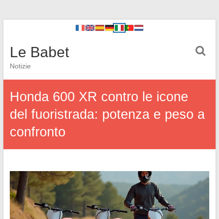
Le Babet
Notizie
Honda 600 XR contro le icone
del fuoristrada: potenza e peso a
confronto