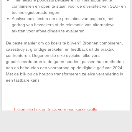
Thematische podcasts beluisteren om standpunten te
combineren en open te staan voor de diversiteit van SEO- en
technologiebenaderingen.
Analysetools testen om de prestaties van pagina’s, het
gedrag van bezoekers of de relevantie van alternatieve
teksten voor afbeeldingen te evalueren.
De beste manier om op koers te blijven? Bronnen combineren,
casestudy’s, grondige artikelen en feedback uit de praktijk
confronteren. Degenen die elke evolutie, elke vers
gepubliceerde bron in de gaten houden, passen hun methoden
aan en behouden een voorsprong op de digitale golf van 2024.
Met de blik op de horizon transformeren ze elke verandering in
een tastbare kans.
←
Essentiële tips en trucs voor een succesvolle
vastgoedproject met gemoedsrust
Waarom heeft Uber deze naam gekozen voor zijn