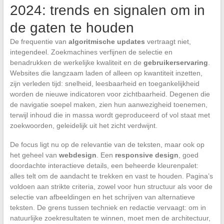
2024: trends en signalen om in
de gaten te houden
De frequentie van
algoritmische updates
vertraagt niet,
integendeel. Zoekmachines verfijnen de selectie en
benadrukken de werkelijke kwaliteit en de
gebruikerservaring
.
Websites die langzaam laden of alleen op kwantiteit inzetten,
zijn verleden tijd: snelheid, leesbaarheid en toegankelijkheid
worden de nieuwe indicatoren voor zichtbaarheid. Degenen die
de navigatie soepel maken, zien hun aanwezigheid toenemen,
terwijl inhoud die in massa wordt geproduceerd of vol staat met
zoekwoorden, geleidelijk uit het zicht verdwijnt.
De focus ligt nu op de relevantie van de teksten, maar ook op
het geheel van
webdesign
. Een
responsive design
, goed
doordachte interactieve details, een beheerde kleurenpalet:
alles telt om de aandacht te trekken en vast te houden. Pagina’s
voldoen aan strikte criteria, zowel voor hun structuur als voor de
selectie van afbeeldingen en het schrijven van alternatieve
teksten. De grens tussen techniek en redactie vervaagt: om in
natuurlijke zoekresultaten te winnen, moet men de architectuur,