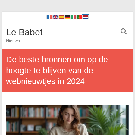
Le Babet
Nieuws
De beste bronnen om op de
hoogte te blijven van de
webnieuwtjes in 2024