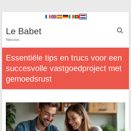
Le Babet
Nieuws
Essentiële tips en trucs voor een
succesvolle vastgoedproject met
gemoedsrust