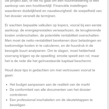
uw project aan, of het nu gaat om een huurinvestering of een
aankoop van een hoofdverblijf. Financiële instellingen
waarderen duidelijkheid en nauwkeurigheid: de soepelheid van
het dossier versnelt de termijnen.
Er wachten bepaalde valkuilen op kopers, vooral bij een eerste
aankoop: de energieprestaties verwaarlozen, de terugkerende
kosten onderschatten, de potentiële rentabiliteit overschatten.
Men moet de netto-rentabiliteit berekenen door belastingen en
toekomstige kosten in te calculeren, en de huurdruk in de
beoogde buurt analyseren. Om te slagen, moet helderheid
voorrang krijgen op de opwelling: emotie speelt een rol, maar
het is de rede die het geïnvesteerde kapitaal beschermt.
Houd deze tips in gedachten om met vertrouwen vooruit te
gaan:
Het budget aanpassen aan de realiteit van de markt
De conformiteit van alle documenten van het dossier
controleren
Een professional inschakelen om de sleutelstappen te
beveiligen