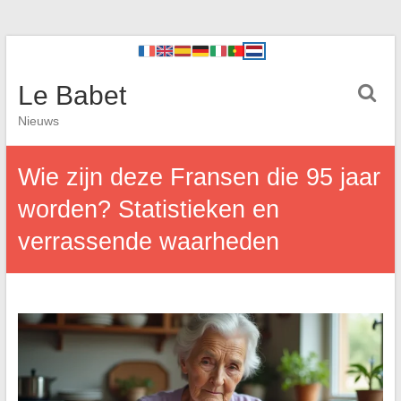
Le Babet
Nieuws
Wie zijn deze Fransen die 95 jaar
worden? Statistieken en
verrassende waarheden