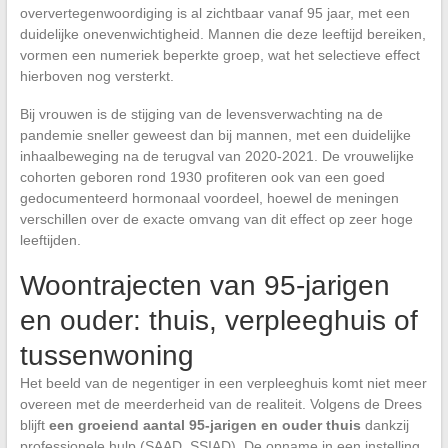
oververtegenwoordiging is al zichtbaar vanaf 95 jaar, met een
duidelijke onevenwichtigheid. Mannen die deze leeftijd bereiken,
vormen een numeriek beperkte groep, wat het selectieve effect
hierboven nog versterkt.
Bij vrouwen is de stijging van de levensverwachting na de
pandemie sneller geweest dan bij mannen, met een duidelijke
inhaalbeweging na de terugval van 2020-2021. De vrouwelijke
cohorten geboren rond 1930 profiteren ook van een goed
gedocumenteerd hormonaal voordeel, hoewel de meningen
verschillen over de exacte omvang van dit effect op zeer hoge
leeftijden.
Woontrajecten van 95-jarigen
en ouder: thuis, verpleeghuis of
tussenwoning
Het beeld van de negentiger in een verpleeghuis komt niet meer
overeen met de meerderheid van de realiteit. Volgens de Drees
blijft
een groeiend aantal 95-jarigen en ouder thuis
dankzij
professionele hulp (SAAD, SSIAD). De opname in een instelling