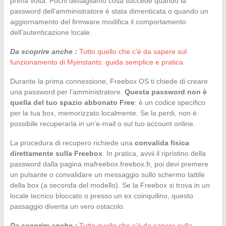
prima volta. Pochi dettagliamo cosa succede quando la
password dell’amministratore è stata dimenticata o quando un
aggiornamento del firmware modifica il comportamento
dell’autenticazione locale.
Da scoprire anche :
Tutto quello che c'è da sapere sul
funzionamento di Myinstants: guida semplice e pratica
Durante la prima connessione, Freebox OS ti chiede di creare
una password per l’amministratore.
Questa password non è
quella del tuo spazio abbonato Free
: è un codice specifico
per la tua box, memorizzato localmente. Se la perdi, non è
possibile recuperarla in un’e-mail o sul tuo account online.
La procedura di recupero richiede una
convalida fisica
direttamente sulla Freebox
. In pratica, avvii il ripristino della
password dalla pagina mafreebox.freebox.fr, poi devi premere
un pulsante o convalidare un messaggio sullo schermo tattile
della box (a seconda del modello). Se la Freebox si trova in un
locale tecnico bloccato o presso un ex coinquilino, questo
passaggio diventa un vero ostacolo.
Da scoprire anche :
Tutto quello che c'è da sapere sulla