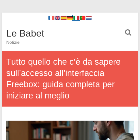
Le Babet
Notizie
Tutto quello che c’è da sapere
sull’accesso all’interfaccia
Freebox: guida completa per
iniziare al meglio