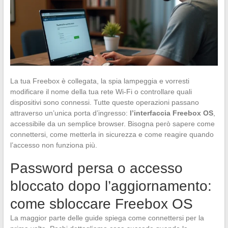
La tua Freebox è collegata, la spia lampeggia e vorresti
modificare il nome della tua rete Wi-Fi o controllare quali
dispositivi sono connessi. Tutte queste operazioni passano
attraverso un’unica porta d’ingresso:
l’interfaccia Freebox OS
,
accessibile da un semplice browser. Bisogna però sapere come
connettersi, come metterla in sicurezza e come reagire quando
l’accesso non funziona più.
Password persa o accesso
bloccato dopo l’aggiornamento:
come sbloccare Freebox OS
La maggior parte delle guide spiega come connettersi per la